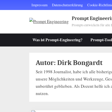
Skip
Impressum
Datenschutzerklärung
Cookie-Richtlini
to
content
Prompt Engineeri
Prompts entwickeln für all
Was ist Prompt-Engineering?
Prompt-Tool
Autor:
Dirk Bongardt
Seit 1998 Journalist, habe ich alle bisheri
unsere Möglichkeiten und Werkzeuge, Gesch
unberührt geblieben. Als Dozent helfe ich
nutzen.