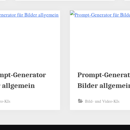
mpt-Generator
Prompt-Generat
r allgemein
Bilder allgemei
eo-KIs
Bild- und Video-KIs