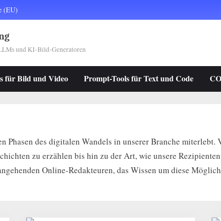
e (EU)
ng
e LLMs und KI-Bild-Generatoren
s für Bild und Video
Prompt-Tools für Text und Code
CO
gen Phasen des digitalen Wandels in unserer Branche miterlebt. 
ichten zu erzählen bis hin zu der Art, wie unsere Rezipienten 
 angehenden Online-Redakteuren, das Wissen um diese Möglichk