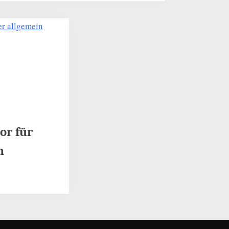
or für
n